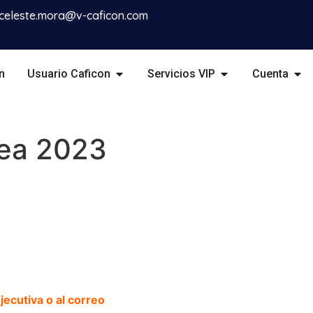
celeste.mora@v-caficon.com
n
Usuario Caficon
Servicios VIP
Cuenta
nea 2023
ecutiva o al correo