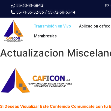
55-30-81-38-13
55-71-55-52-83 / 55-72-58-63-14
Transmisión en Vivo
Aplicación cafico
Membresías
Actualizacion Miscela
Si Deseas Visualizar Este Contenido Comunicate con tu Ej