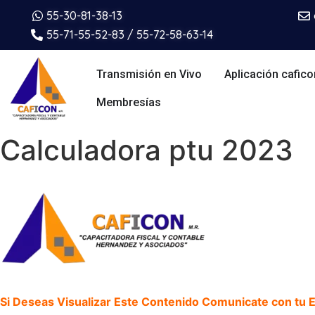
55-30-81-38-13
55-71-55-52-83 / 55-72-58-63-14
Transmisión en Vivo
Aplicación cafico
Membresías
Calculadora ptu 2023
Si Deseas Visualizar Este Contenido Comunicate con tu Ej