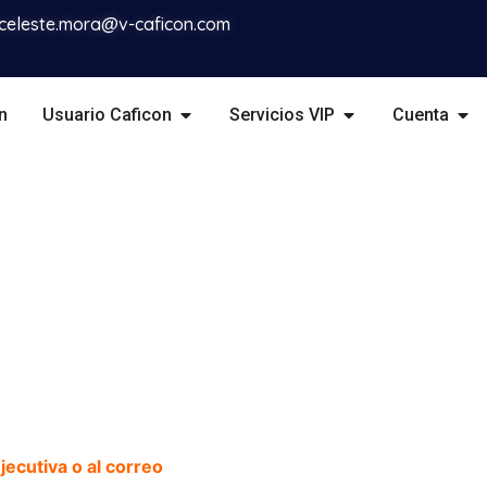
celeste.mora@v-caficon.com
n
Usuario Caficon
Servicios VIP
Cuenta
ecutiva o al correo