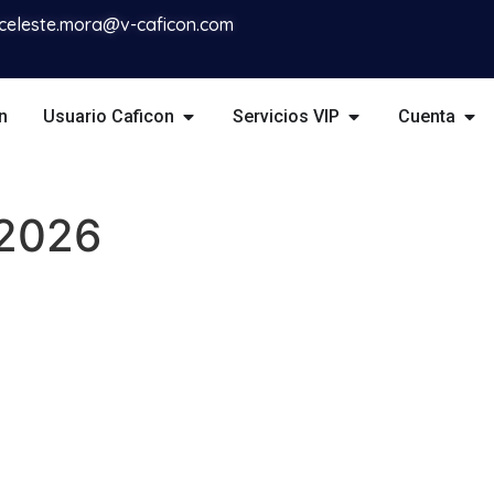
celeste.mora@v-caficon.com
n
Usuario Caficon
Servicios VIP
Cuenta
 2026