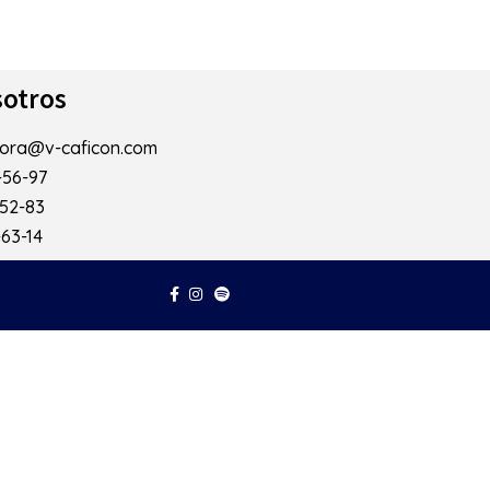
otros
mora@v-caficon.com
-56-97
-52-83
-63-14