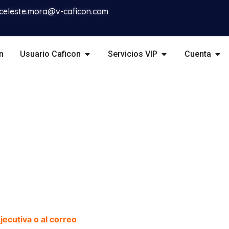
celeste.mora@v-caficon.com
n
Usuario Caficon
Servicios VIP
Cuenta
ecutiva o al correo