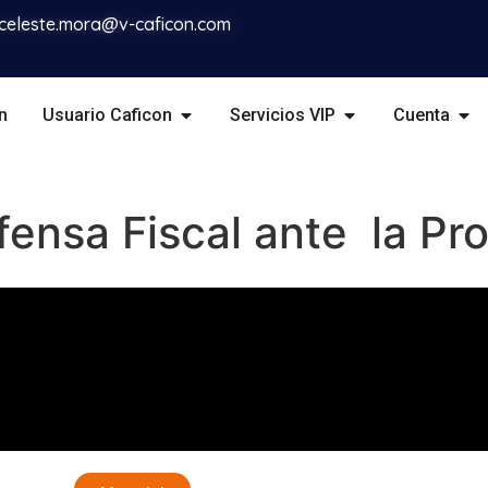
celeste.mora@v-caficon.com
n
Usuario Caficon
Servicios VIP
Cuenta
efensa Fiscal ante la P