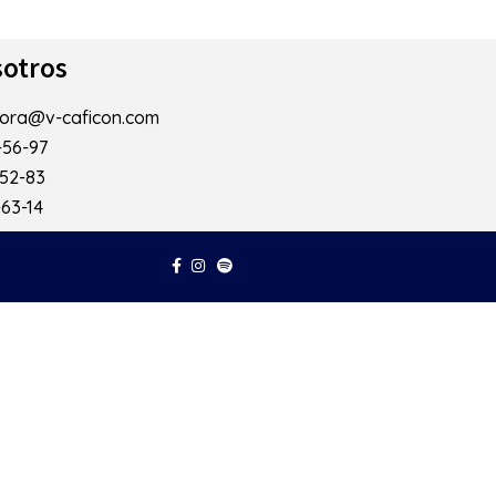
otros
mora@v-caficon.com
-56-97
-52-83
-63-14