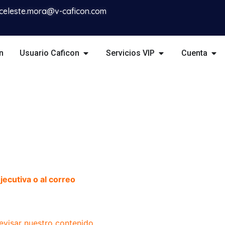
celeste.mora@v-caficon.com
n
Usuario Caficon
Servicios VIP
Cuenta
ecutiva o al correo
evisar nuestro contenido.