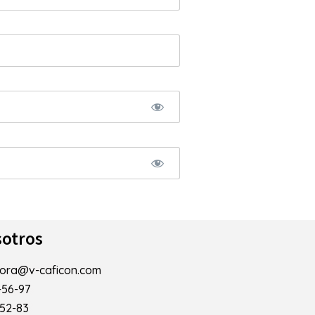
otros
mora@v-caficon.com
-56-97
-52-83