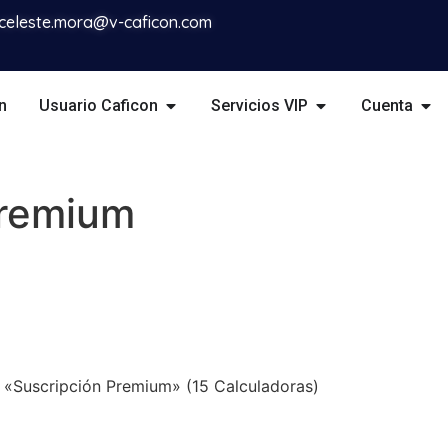
celeste.mora@v-caficon.com
n
Usuario Caficon
Servicios VIP
Cuenta
remium
s «Suscripción Premium» (15 Calculadoras)