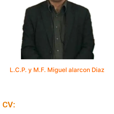
L.C.P. y M.F. Miguel alarcon Diaz
CV: