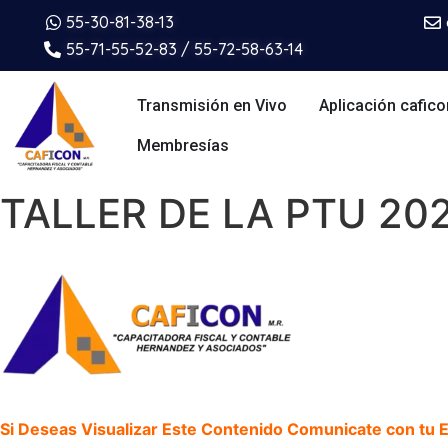
55-30-81-38-13
55-71-55-52-83 / 55-72-58-63-14
Transmisión en Vivo
Aplicación cafico
Membresías
TALLER DE LA PTU 20
Si Deseas Visualizar Este Contenido Comunicate con tu Ej