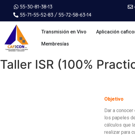
55-30-81-38-13
55-71-55-52-83 / 55-72-58-63-14
Transmisión en Vivo
Aplicación cafico
Membresías
Taller ISR (100% Practi
Objetivo
Dar a conocer 
los papeles de
cálculos que 
realizar para 