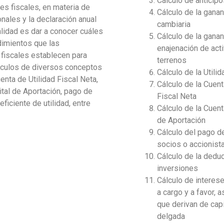
Cálculo de anticipo
es fiscales, en materia de
Cálculo de la ganan
nales y la declaración anual
cambiaria
nalidad es dar a conocer cuáles
Cálculo de la ganan
dimientos que las
enajenación de acti
fiscales establecen para
terrenos
álculos de diversos conceptos
Cálculo de la Utili
enta de Utilidad Fiscal Neta,
Cálculo de la Cuent
tal de Aportación, pago de
Fiscal Neta
ficiente de utilidad, entre
Cálculo de la Cuent
de Aportación
Cálculo del pago d
socios o accionist
Cálculo de la dedu
inversiones
Cálculo de intere
a cargo y a favor, 
que derivan de capi
delgada