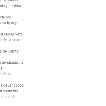
s recibidos
cia y pérdida
cia por
vos fijos y
dad Fiscal Neta
a de Utilidad
a de Capital
e dividendos a
as
cción de
ses devengados
así como los
talización