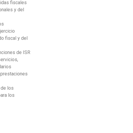
idas fiscales
onales y del
os
jercicio
o fiscal y del
enciones de ISR
ervicios,
larios
 prestaciones
 de los
ara los