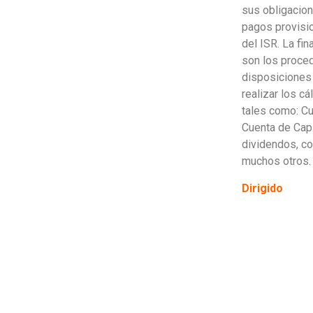
sus obligacion
pagos provisio
del ISR. La fi
son los proce
disposiciones 
realizar los c
tales como: Cu
Cuenta de Capi
dividendos, coe
muchos otros.
Dirigido