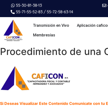
55-30-81-38-13
55-71-55-52-83 / 55-72-58-63-14
Transmisión en Vivo
Aplicación cafico
Membresías
Procedimiento de una C
Si Deseas Visualizar Este Contenido Comunicate con tu Ej