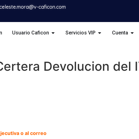
celeste.mora@v-caficon.com
n
Usuario Caficon
Servicios VIP
Cuenta
ertera Devolucion del 
ecutiva o al correo