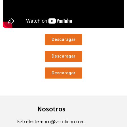
Descaragar
Descaragar
Descaragar
Nosotros
celeste.mora@v-caficon.com