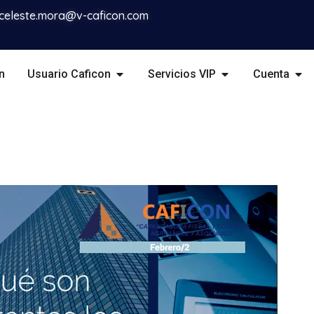
celeste.mora@v-caficon.com
n
Usuario Caficon
Servicios VIP
Cuenta